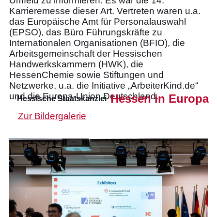
Umfeld zu informieren. Es war die 14.
Karrieremesse dieser Art. Vertreten waren u.a.
das Europäische Amt für Personalauswahl
(EPSO), das Büro Führungskräfte zu
Internationalen Organisationen (BFIO), die
Arbeitsgemeinschaft der Hessischen
Handwerkskammern (HWK), die
HessenChemie sowie Stiftungen und
Netzwerke, u.a. die Initiative „ArbeiterKind.de“
und die Europa-Union Deutschland.
Hessen in Europa
Hessische Staatskanzlei
Zur Bildergalerie