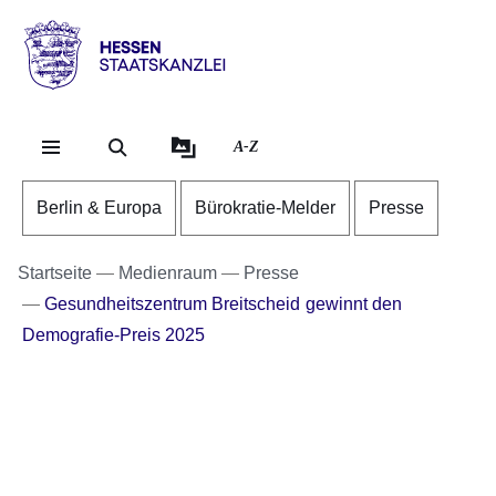
Direkt zum Kopf der Se
Direkt zum Inhalt
Direkt zum Fuß der Sei
Hessen
-
Staatskanzlei
A-Z
Berlin & Europa
Bürokratie-Melder
Presse
Startseite
Medienraum
Presse
Gesundheitszentrum Breitscheid gewinnt den
Demografie-Preis 2025
Bildergalerie:7
Fotos:Öffnet
eine