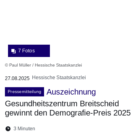
Lightbox:
7 Fotos
© Paul Müller / Hessische Staatskanzlei
Hessische Staatskanzlei
27.08.2025
Auszeichnung
Pressemitteilung
Gesundheitszentrum Breitscheid
gewinnt den Demografie-Preis 2025
Lesedauer:
3 Minuten
Öffnet sich in einem neuen Fenster
Öffnet sich in einem neuen Fenster
Öffnet sich in einem neuen Fenste
Öffnet sich in einem neuen Fe
Öffnet sich in einem neu