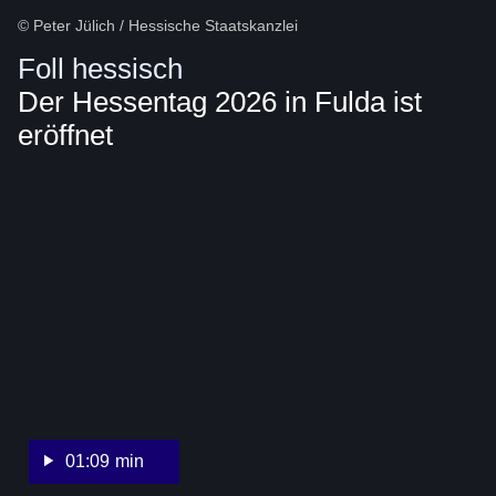
© Peter Jülich / Hessische Staatskanzlei
Foll hessisch
Der Hessentag 2026 in Fulda ist
eröffnet
:Video:Dauer:
1
Minute,
9
Sekunden
01:09 min