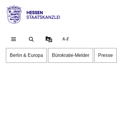
Direkt zum Kopf der Se
Direkt zum Inhalt
Direkt zum Fuß der Sei
Hessen
-
Staatskanzlei
A-Z
Berlin & Europa
Bürokratie-Melder
Presse