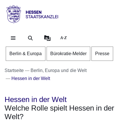
Direkt zum Kopf der Se
Direkt zum Inhalt
Direkt zum Fuß der Sei
Hessen
-
Staatskanzlei
A-Z
Berlin & Europa
Bürokratie-Melder
Presse
Startseite
Berlin, Europa und die Welt
Hessen in der Welt
Hessen in der Welt
Welche Rolle spielt Hessen in der
Welt?