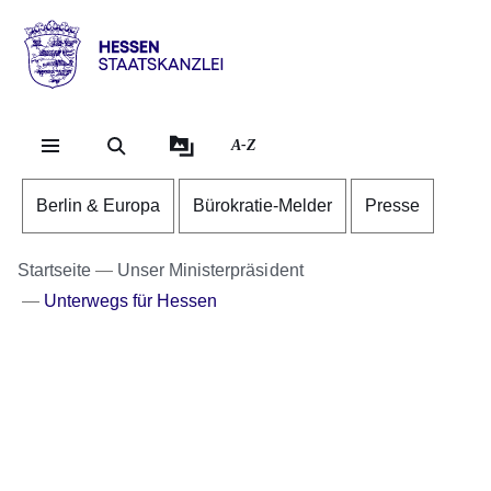
Direkt zum Kopf der Se
Direkt zum Inhalt
Direkt zum Fuß der Sei
Hessen
-
Staatskanzlei
A-Z
Berlin & Europa
Bürokratie-Melder
Presse
Startseite
Unser Ministerpräsident
Unterwegs für Hessen