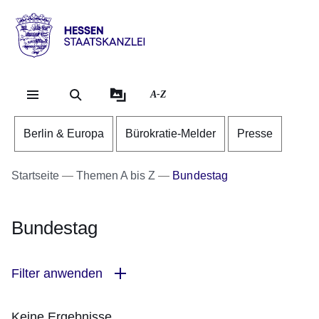
Direkt zum Kopf der Se
Direkt zum Inhalt
Direkt zum Fuß der Sei
Hessen
-
Staatskanzlei
A-Z
Berlin & Europa
Bürokratie-Melder
Presse
Startseite
Themen A bis Z
Bundestag
Bundestag
Filter anwenden
Keine Ergebnisse