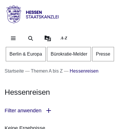
Direkt zum Kopf der Se
Direkt zum Inhalt
Direkt zum Fuß der Sei
Hessen
-
Staatskanzlei
A-Z
Berlin & Europa
Bürokratie-Melder
Presse
Startseite
Themen A bis Z
Hessenreisen
Hessenreisen
Filter anwenden
Keine Ergebnisse