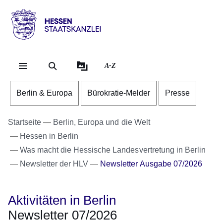
Direkt zum Kopf der Se
Direkt zum Inhalt
Direkt zum Fuß der Sei
Hessen
-
Staatskanzlei
A-Z
Berlin & Europa
Bürokratie-Melder
Presse
Startseite
Berlin, Europa und die Welt
Hessen in Berlin
Was macht die Hessische Landesvertretung in Berlin
Newsletter der HLV
Newsletter Ausgabe 07/2026
Aktivitäten in Berlin
Newsletter 07/2026