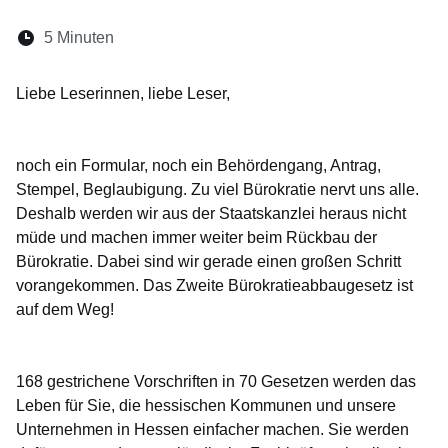
Lesedauer:
5 Minuten
Öffnet sich in einem neuen Fenster
Öffnet sich in einem neuen Fenster
Öffnet sich in einem neuen Fenste
Öffnet sich in einem neuen Fe
Öffnet sich in einem neu
Liebe Leserinnen, liebe Leser,
noch ein Formular, noch ein Behördengang, Antrag,
Stempel, Beglaubigung. Zu viel Bürokratie nervt uns alle.
Deshalb werden wir aus der Staatskanzlei heraus nicht
müde und machen immer weiter beim Rückbau der
Bürokratie. Dabei sind wir gerade einen großen Schritt
vorangekommen. Das Zweite Bürokratieabbaugesetz ist
auf dem Weg!
168 gestrichene Vorschriften in 70 Gesetzen werden das
Leben für Sie, die hessischen Kommunen und unsere
Unternehmen in Hessen einfacher machen. Sie werden