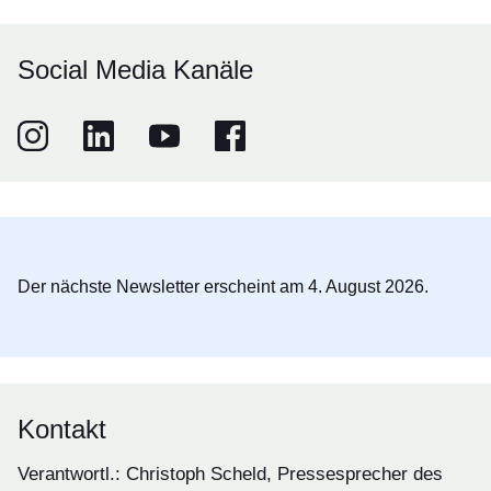
Social Media Kanäle
Instagram
Öffnet sich in einem neuen Fenster
LinkedIn
Öffnet sich in einem neuen Fenster
Youtube
Öffnet sich in einem neuen Fenster
Facebook
Öffnet sich in einem neuen Fenster
Der nächste Newsletter erscheint am 4. August 2026.
Kontakt
Verantwortl.: Christoph Scheld, Pressesprecher des