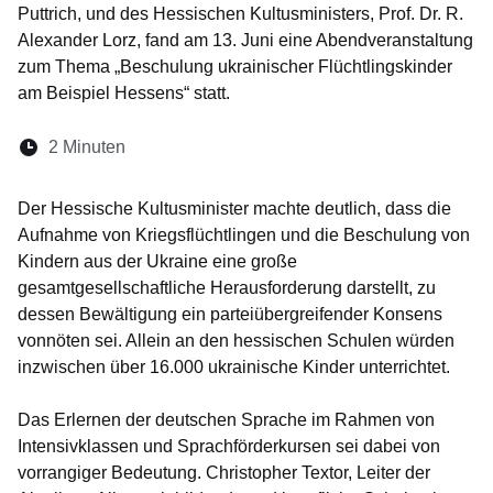
Puttrich, und des Hessischen Kultusministers, Prof. Dr. R.
Alexander Lorz, fand am 13. Juni eine Abendveranstaltung
zum Thema „Beschulung ukrainischer Flüchtlingskinder
am Beispiel Hessens“ statt.
Lesedauer:
2 Minuten
Öffnet sich in einem neuen Fenster
Öffnet sich in einem neuen Fenster
Öffnet sich in einem neuen Fenste
Öffnet sich in einem neuen Fe
Öffnet sich in einem neu
Der Hessische Kultusminister machte deutlich, dass die
Aufnahme von Kriegsflüchtlingen und die Beschulung von
Kindern aus der Ukraine eine große
gesamtgesellschaftliche Herausforderung darstellt, zu
dessen Bewältigung ein parteiübergreifender Konsens
vonnöten sei. Allein an den hessischen Schulen würden
inzwischen über 16.000 ukrainische Kinder unterrichtet.
Das Erlernen der deutschen Sprache im Rahmen von
Intensivklassen und Sprachförderkursen sei dabei von
vorrangiger Bedeutung. Christopher Textor, Leiter der