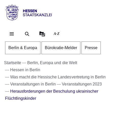
Direkt zum Kopf der Se
Direkt zum Inhalt
Direkt zum Fuß der Sei
Hessen
-
Staatskanzlei
A-Z
Berlin & Europa
Bürokratie-Melder
Presse
Startseite
Berlin, Europa und die Welt
Hessen in Berlin
Was macht die Hessische Landesvertretung in Berlin
Veranstaltungen in Berlin
Veranstaltungen 2023
Herausforderungen der Beschulung ukrainischer
Flüchtlingskinder