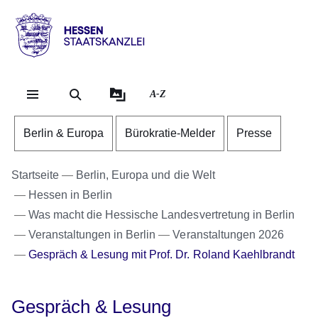
Direkt zum Kopf der Se
Direkt zum Inhalt
Direkt zum Fuß der Sei
Hessen
-
Staatskanzlei
A-Z
Berlin & Europa
Bürokratie-Melder
Presse
Startseite
Berlin, Europa und die Welt
Hessen in Berlin
Was macht die Hessische Landesvertretung in Berlin
Veranstaltungen in Berlin
Veranstaltungen 2026
Gespräch & Lesung mit Prof. Dr. Roland Kaehlbrandt
Gespräch & Lesung