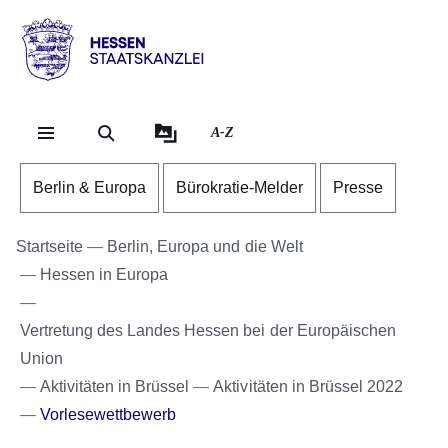
Direkt zum Kopf der Se
Direkt zum Inhalt
Direkt zum Fuß der Sei
Hessen
-
Staatskanzlei
A-Z
Berlin & Europa
Bürokratie-Melder
Presse
Startseite
Berlin, Europa und die Welt
Hessen in Europa
Vertretung des Landes Hessen bei der Europäischen
Union
Aktivitäten in Brüssel
Aktivitäten in Brüssel 2022
Vorlesewettbewerb