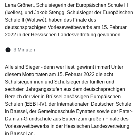
Lena Grönert, Schulsiegerin der Europäischen Schule III
(Ixelles), und Jakob Stengg, Schulsieger der Europäischen
Schule II (Woluwé), haben das Finale des
deutschsprachigen Vorlesewettbewerbs am 15. Februar
2022 in der Hessischen Landesvertretung gewonnen.
Lesedauer:
3 Minuten
Öffnet sich in einem neuen Fenster
Öffnet sich in einem neuen Fenster
Öffnet sich in einem neuen Fenste
Öffnet sich in einem neuen Fe
Öffnet sich in einem neu
Alle sind Sieger - denn wer liest, gewinnt immer! Unter
diesem Motto traten am 15. Februar 2022 die acht
Schulsiegerinnen und Schulsieger der fünften und
sechsten Jahrgangsstufen aus dem deutschsprachigen
Bereich der vier in Brüssel ansässigen Europäischen
Schulen (EEB I-IV), der Internationalen Deutschen Schule
in Brüssel, der Gemeindeschule Eynatten sowie der Pater-
Damian-Grundschule aus Eupen zum großen Finale des
Vorlesewettbewerbs in der Hessischen Landesvertretung
in Brüssel an.