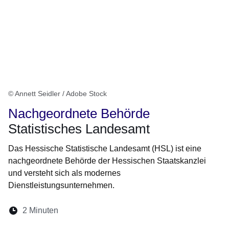
© Annett Seidler / Adobe Stock
Nachgeordnete Behörde
Statistisches Landesamt
Das Hessische Statistische Landesamt (HSL) ist eine
nachgeordnete Behörde der Hessischen Staatskanzlei
und versteht sich als modernes
Dienstleistungsunternehmen.
Lesedauer:
2 Minuten
Öffnet sich in einem neuen Fenster
Öffnet sich in einem neuen Fenster
Öffnet sich in einem neuen Fenste
Öffnet sich in einem neuen Fe
Öffnet sich in einem neu