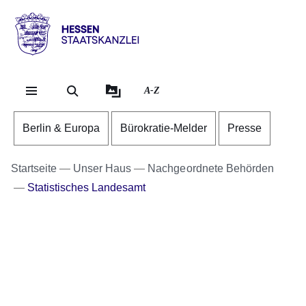
Direkt zum Kopf der Se
Direkt zum Inhalt
Direkt zum Fuß der Sei
Hessen
-
Staatskanzlei
A-Z
Berlin & Europa
Bürokratie-Melder
Presse
Startseite
Unser Haus
Nachgeordnete Behörden
Statistisches Landesamt