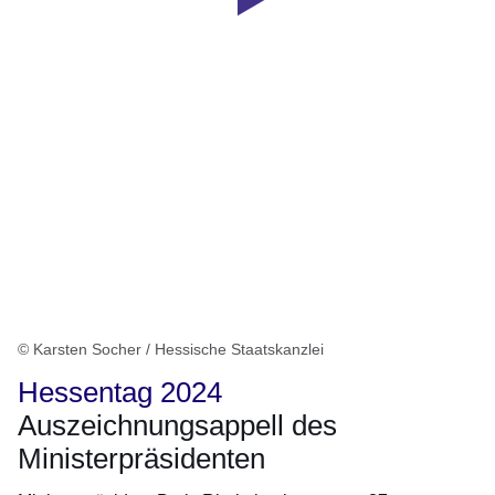
Ministerpräsidenten
auf
dem
Hessentag
2024
© Karsten Socher / Hessische Staatskanzlei
Hessentag 2024
Auszeichnungsappell des
Ministerpräsidenten