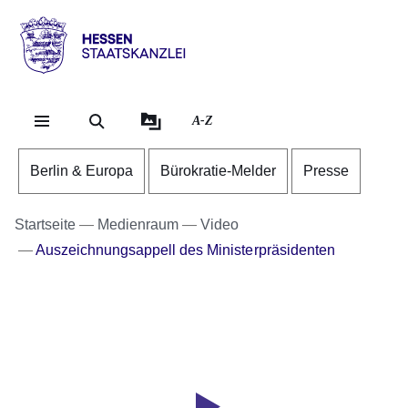
Direkt zum Kopf der Se
Direkt zum Inhalt
Direkt zum Fuß der Sei
Hessen
-
Staatskanzlei
A-Z
Berlin & Europa
Bürokratie-Melder
Presse
Startseite
Medienraum
Video
Auszeichnungsappell des Ministerpräsidenten
Youtube
Video:
Auszeichnungsappell
des