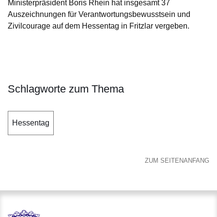
Ministerpräsident Boris Rhein hat insgesamt 37
Auszeichnungen für Verantwortungsbewusstsein und
Zivilcourage auf dem Hessentag in Fritzlar vergeben.
Öffnet sich in einem neuen Fenster
Öffnet sich in einem neuen Fenster
Öffnet sich in einem neuen Fenster
Öffnet sich in einem neuen Fenster
Öffnet sich in einem neuen Fenster
Schlagworte zum Thema
Hessentag
ZUM SEITENANFANG