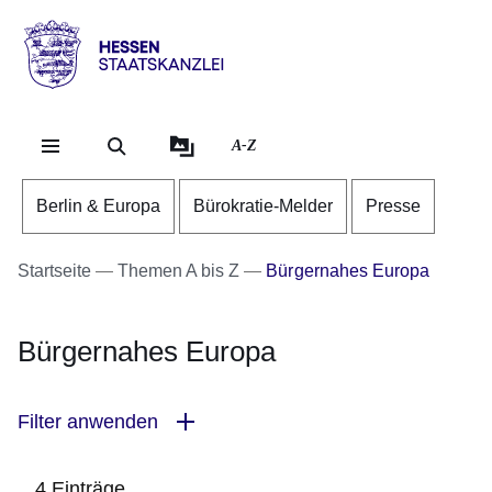
Direkt zum Kopf der Se
Direkt zum Inhalt
Direkt zum Fuß der Sei
Hessen
-
Staatskanzlei
A-Z
Berlin & Europa
Bürokratie-Melder
Presse
Startseite
Themen A bis Z
Bürgernahes Europa
Bürgernahes Europa
Filter anwenden
4 Einträge