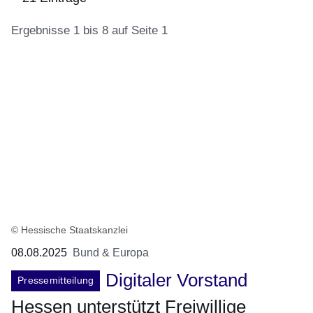
Ergebnisse 1 bis 8 auf Seite 1
:21
Ergebnisse:Ergebnisse
1
bis
8
auf
Seite
1
© Hessische Staatskanzlei
08.08.2025
Bund & Europa
Digitaler Vorstand
Pressemitteilung
Hessen unterstützt Freiwillige