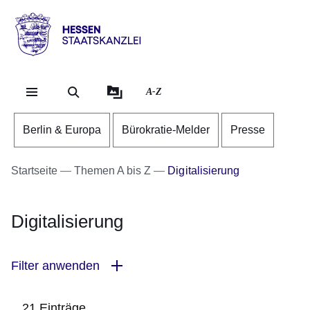
Direkt zum Kopf der Se
Direkt zum Inhalt
Direkt zum Fuß der Sei
Hessen
-
Staatskanzlei
A-Z
Berlin & Europa
Bürokratie-Melder
Presse
Startseite
Themen A bis Z
Digitalisierung
Digitalisierung
Filter anwenden
21 Einträge