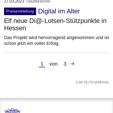
27.03.2023
Staatskanzlei
Digital im Alter
Pressemitteilung
Elf neue Di@-Lotsen-Stützpunkte in
Hessen
Das Projekt wird hervorragend angenommen und ist
schon jetzt ein voller Erfolg.
Nächste
Aktuelle
1
von
3
Seite
Seite
ZUM SEITENANFANG