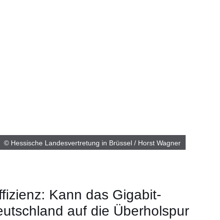
© Hessische Landesvertretung in Brüssel / Horst Wagner
ffizienz: Kann das Gigabit-
eutschland auf die Überholspur