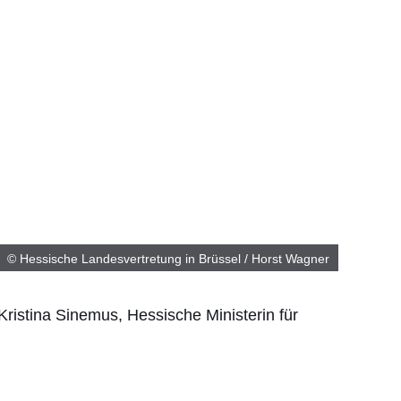
© Hessische Landesvertretung in Brüssel / Horst Wagner
Kristina Sinemus, Hessische Ministerin für
g