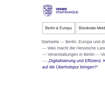
Direkt zum Kopf der S
Direkt zum Inhalt
Direkt zum Fuß der Se
Hessen
-
Berlin & Europa
Bürokratie-Mel
Staatskanzlei
Startseite
Berlin, Europa und d
Was macht die Hessische Lande
Veranstaltungen in Berlin
Ve
„Digitalisierung und Effizienz:
auf die Überholspur bringen?“
Bildergalerie:5
Fotos:Öffnet
eine