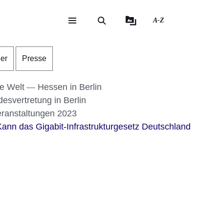
A-Z
eite
ite
der
Presse
ie Welt
Hessen in Berlin
svertretung in Berlin
ranstaltungen 2023
 Kann das Gigabit-Infrastrukturgesetz Deutschland