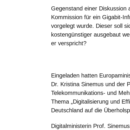
Gegenstand einer Diskussion a
Kommission für ein Gigabit-In
vorgelegt wurde. Dieser soll s
kostengünstiger ausgebaut we
er verspricht?
Öffnet sich in einem neuen Fenster
Öffnet sich in einem neuen Fenst
Öffnet sich in einem neuen 
Öffnet sich in einem n
Öffnet sich in ein
Eingeladen hatten Europaministe
Dr. Kristina Sinemus und der 
Telekommunikations- und Meh
Thema „Digitalisierung und Eff
Deutschland auf die Überholsp
Digitalministerin Prof. Sinemus