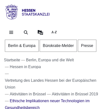
Direkt zum Kopf der Se
Direkt zum Inhalt
Direkt zum Fuß der Sei
Hessen
-
Staatskanzlei
A-Z
Berlin & Europa
Bürokratie-Melder
Presse
Startseite
Berlin, Europa und die Welt
Hessen in Europa
Vertretung des Landes Hessen bei der Europäischen
Union
Aktivitäten in Brüssel
Aktivitäten in Brüssel 2019
Ethische Implikationen neuer Technologien im
Gesundheitsbereich