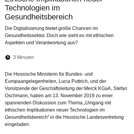
Technologien im
Gesundheitsbereich
Die Digitalisierung bietet große Chancen im
Gesundheitssektor. Doch wie sieht es mit ethischen
Aspekten und Verantwortung aus?
Lesedauer:
3 Minuten
Öffnet sich in einem neuen Fenster
Öffnet sich in einem neuen Fenster
Öffnet sich in einem neuen Fenste
Öffnet sich in einem neuen Fe
Öffnet sich in einem neu
Die Hessische Ministerin für Bundes- und
Europaangelegenheiten, Lucia Puttrich, und der
Vorsitzende der Geschäftsleitung der Merck KGaA, Stefan
Oschmann, haben am 13. November 2019 zu einer
spannenden Diskussion zum Thema „Umgang mit
ethischen Implikationen neuer Technologien im
Gesundheitsbereich“ in die Hessische Landesvertretung
eingeladen.