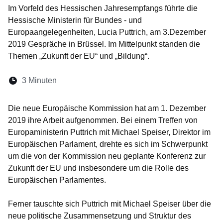
Im Vorfeld des Hessischen Jahresempfangs führte die
Hessische Ministerin für Bundes - und
Europaangelegenheiten, Lucia Puttrich, am 3.Dezember
2019 Gespräche in Brüssel. Im Mittelpunkt standen die
Themen „Zukunft der EU“ und „Bildung“.
Lesedauer:
3 Minuten
Öffnet sich in einem neuen Fenster
Öffnet sich in einem neuen Fenster
Öffnet sich in einem neuen Fenste
Öffnet sich in einem neuen Fe
Öffnet sich in einem neu
Die neue Europäische Kommission hat am 1. Dezember
2019 ihre Arbeit aufgenommen. Bei einem Treffen von
Europaministerin Puttrich mit Michael Speiser, Direktor im
Europäischen Parlament, drehte es sich im Schwerpunkt
um die von der Kommission neu geplante Konferenz zur
Zukunft der EU und insbesondere um die Rolle des
Europäischen Parlamentes.
Ferner tauschte sich Puttrich mit Michael Speiser über die
neue politische Zusammensetzung und Struktur des