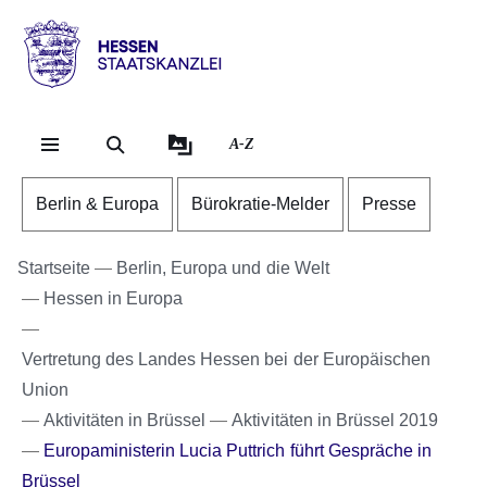
Direkt zum Kopf der Se
Direkt zum Inhalt
Direkt zum Fuß der Sei
Hessen
-
Staatskanzlei
A-Z
Berlin & Europa
Bürokratie-Melder
Presse
Startseite
Berlin, Europa und die Welt
Hessen in Europa
Vertretung des Landes Hessen bei der Europäischen
Union
Aktivitäten in Brüssel
Aktivitäten in Brüssel 2019
Europaministerin Lucia Puttrich führt Gespräche in
Brüssel