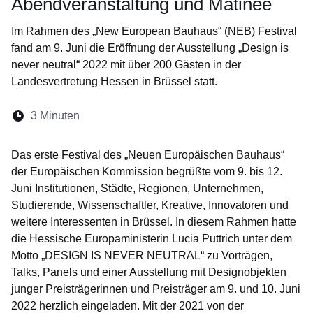
Abendveranstaltung und Matinée
Im Rahmen des „New European Bauhaus“ (NEB) Festival
fand am 9. Juni die Eröffnung der Ausstellung „Design is
never neutral“ 2022 mit über 200 Gästen in der
Landesvertretung Hessen in Brüssel statt.
Lesedauer:
3 Minuten
Öffnet sich in einem neuen Fenster
Öffnet sich in einem neuen Fenster
Öffnet sich in einem neuen Fenste
Öffnet sich in einem neuen Fe
Öffnet sich in einem neu
Das erste Festival des „Neuen Europäischen Bauhaus“
der Europäischen Kommission begrüßte vom 9. bis 12.
Juni Institutionen, Städte, Regionen, Unternehmen,
Studierende, Wissenschaftler, Kreative, Innovatoren und
weitere Interessenten in Brüssel. In diesem Rahmen hatte
die Hessische Europaministerin Lucia Puttrich unter dem
Motto „DESIGN IS NEVER NEUTRAL“ zu Vorträgen,
Talks, Panels und einer Ausstellung mit Designobjekten
junger Preisträgerinnen und Preisträger am 9. und 10. Juni
2022 herzlich eingeladen. Mit der 2021 von der