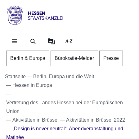
Direkt zum Kopf der Se
Direkt zum Inhalt
Direkt zum Fuß der Sei
Hessen
-
Staatskanzlei
A-Z
Berlin & Europa
Bürokratie-Melder
Presse
Startseite
Berlin, Europa und die Welt
Hessen in Europa
Vertretung des Landes Hessen bei der Europäischen
Union
Aktivitäten in Brüssel
Aktivitäten in Brüssel 2022
„Design is never neutral“- Abendveranstaltung und
Matinée