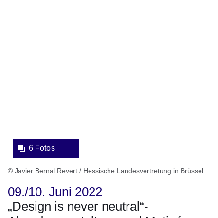
Bildergalerie:6
Fotos:Öffnet
eine
Lightbox:
6 Fotos
© Javier Bernal Revert / Hessische Landesvertretung in Brüssel
09./10. Juni 2022
„Design is never neutral“-