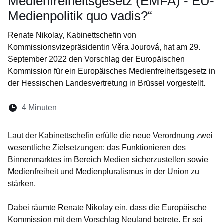
Medienfreiheitsgesetz (EMFA) - EU-
Medienpolitik quo vadis?“
Renate Nikolay, Kabinettschefin von
Kommissionsvizepräsidentin Věra Jourová, hat am 29.
September 2022 den Vorschlag der Europäischen
Kommission für ein Europäisches Medienfreiheitsgesetz in
der Hessischen Landesvertretung in Brüssel vorgestellt.
Lesedauer:
4 Minuten
Öffnet sich in einem neuen Fenster
Öffnet sich in einem neuen Fenster
Öffnet sich in einem neuen Fenste
Öffnet sich in einem neuen Fe
Öffnet sich in einem neu
Laut der Kabinettschefin erfülle die neue Verordnung zwei
wesentliche Zielsetzungen: das Funktionieren des
Binnenmarktes im Bereich Medien sicherzustellen sowie
Medienfreiheit und Medienpluralismus in der Union zu
stärken.
Dabei räumte Renate Nikolay ein, dass die Europäische
Kommission mit dem Vorschlag Neuland betrete. Er sei