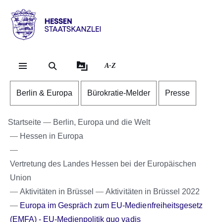
Direkt zum Kopf der Se
Direkt zum Inhalt
Direkt zum Fuß der Sei
Hessen
-
Staatskanzlei
A-Z
Berlin & Europa
Bürokratie-Melder
Presse
Startseite
Berlin, Europa und die Welt
Hessen in Europa
Vertretung des Landes Hessen bei der Europäischen
Union
Aktivitäten in Brüssel
Aktivitäten in Brüssel 2022
Europa im Gespräch zum EU-Medienfreiheitsgesetz
(EMFA) - EU-Medienpolitik quo vadis