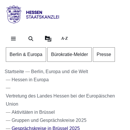
Direkt zum Kopf der Se
Direkt zum Inhalt
Direkt zum Fuß der Sei
Hessen
-
Staatskanzlei
A-Z
Berlin & Europa
Bürokratie-Melder
Presse
Startseite
Berlin, Europa und die Welt
Hessen in Europa
Vertretung des Landes Hessen bei der Europäischen
Union
Aktivitäten in Brüssel
Gruppen und Gesprächskreise 2025
Gesprächskreise in Brüssel 2025