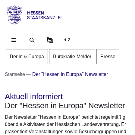
Direkt zum Kopf der Se
Direkt zum Inhalt
Direkt zum Fuß der Sei
Hessen
-
Staatskanzlei
A-Z
Berlin & Europa
Bürokratie-Melder
Presse
Startseite
Der "Hessen in Europa" Newsletter
Aktuell informiert
Der "Hessen in Europa" Newsletter
Der Newsletter "Hessen in Europa" berichtet regelmäßig
über die Aktivitäten der Hessischen Landesvertretung. Er
präsentiert Veranstaltungen sowie Besuchergruppen und