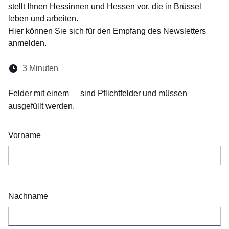
stellt Ihnen Hessinnen und Hessen vor, die in Brüssel
leben und arbeiten.
Hier können Sie sich für den Empfang des Newsletters
anmelden.
Lesedauer:
3 Minuten
Öffnet sich in einem neuen Fenster
Öffnet sich in einem neuen Fenster
Öffnet sich in einem neuen Fenste
Öffnet sich in einem neuen Fe
Öffnet sich in einem neu
Felder mit einem
sind Pflichtfelder und müssen
ausgefüllt werden.
Vorname
Nachname