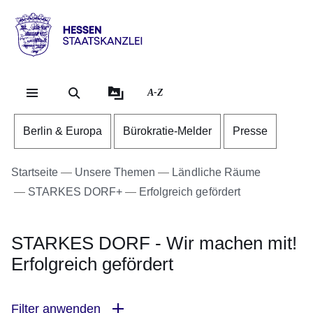
Direkt zum Kopf der Se
Direkt zum Inhalt
Direkt zum Fuß der Sei
Hessen
-
Staatskanzlei
A-Z
Berlin & Europa
Bürokratie-Melder
Presse
Startseite
Unsere Themen
Ländliche Räume
STARKES DORF+
Erfolgreich gefördert
STARKES DORF - Wir machen mit!
Erfolgreich gefördert
Filter anwenden