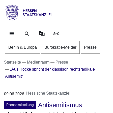
Direkt zum Kopf der Se
Direkt zum Inhalt
Direkt zum Fuß der Sei
Hessen
-
Staatskanzlei
A-Z
Berlin & Europa
Bürokratie-Melder
Presse
Startseite
Medienraum
Presse
„Aus Höcke spricht der klassisch rechtsradikale
Antisemit“
Hessische Staatskanzlei
09.06.2026
Antisemitismus
Pressemitteilung