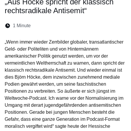
„Aus Höcke spricht der klassisch
rechtsradikale Antisemit“
Lesedauer:
1 Minute
Öffnet sich in einem neuen Fenster
Öffnet sich in einem neuen Fenster
Öffnet sich in einem neuen Fenster
Öffnet sich in einem neuen Fen
Öffnet sich in einem neuen
„Wenn immer wieder Zerrbilder globaler, transatlantischer
Geld- oder Politeliten und von Hintermännern
amerikanischer Politik genutzt werden, um vor der
vermeintlichen Weltherrschaft zu warnen, dann spricht der
klassisch rechtsradikale Antisemit. Und wieder einmal ist
dies Björn Höcke, dem inzwischen zunehmend mediale
Podien gewährt werden, um seine faschistischen
Positionen zu verbreiten. So äußerte er sich jüngst im
Weltwoche-Podcast. Ich warne vor der Normalisierung im
Umgang mit derart jugendgefährdenden antisemitischen
Positionen. Gerade bei jungen Menschen besteht die
Gefahr, dass eine ganze Generation im Podcast-Format
moralisch vergiftet wird“ sagte heute der Hessische