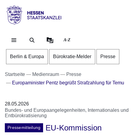
Direkt zum Kopf der Se
Direkt zum Inhalt
Direkt zum Fuß der Sei
Hessen
-
Staatskanzlei
A-Z
Berlin & Europa
Bürokratie-Melder
Presse
Startseite
Medienraum
Presse
Europaminister Pentz begrüßt Strafzahlung für Temu
28.05.2026
Bundes- und Europaangelegenheiten, Internationales und
Entbürokratisierung
EU-Kommission
Pressemitteilung