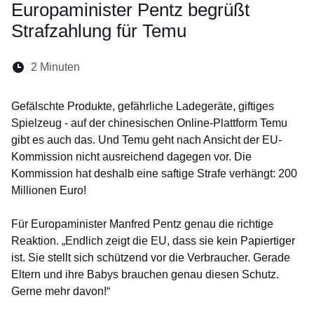
Europaminister Pentz begrüßt
Strafzahlung für Temu
Lesedauer:
2 Minuten
Öffnet sich in einem neuen Fenster
Öffnet sich in einem neuen Fenster
Öffnet sich in einem neuen Fenste
Öffnet sich in einem neuen Fe
Öffnet sich in einem neu
Gefälschte Produkte, gefährliche Ladegeräte, giftiges
Spielzeug - auf der chinesischen Online-Plattform Temu
gibt es auch das. Und Temu geht nach Ansicht der EU-
Kommission nicht ausreichend dagegen vor. Die
Kommission hat deshalb eine saftige Strafe verhängt: 200
Millionen Euro!
Für Europaminister Manfred Pentz genau die richtige
Reaktion. „Endlich zeigt die EU, dass sie kein Papiertiger
ist. Sie stellt sich schützend vor die Verbraucher. Gerade
Eltern und ihre Babys brauchen genau diesen Schutz.
Gerne mehr davon!“