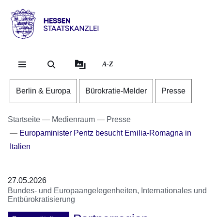
Direkt zum Kopf der Se
Direkt zum Inhalt
Direkt zum Fuß der Sei
Hessen
-
Staatskanzlei
A-Z
Berlin & Europa
Bürokratie-Melder
Presse
Startseite
Medienraum
Presse
Europaminister Pentz besucht Emilia-Romagna in
Italien
27.05.2026
Bundes- und Europaangelegenheiten, Internationales und
Entbürokratisierung