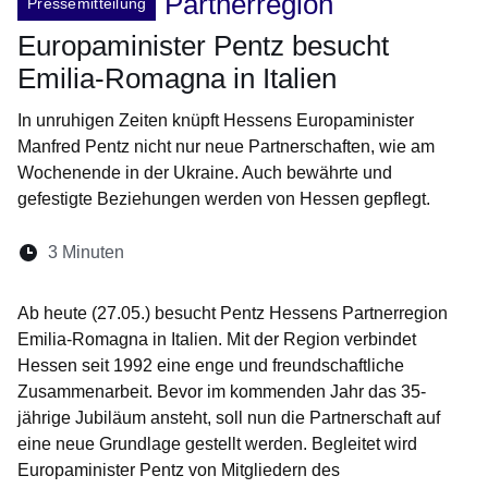
Partnerregion
Pressemitteilung
Europaminister Pentz besucht
Emilia-Romagna in Italien
In unruhigen Zeiten knüpft Hessens Europaminister
Manfred Pentz nicht nur neue Partnerschaften, wie am
Wochenende in der Ukraine. Auch bewährte und
gefestigte Beziehungen werden von Hessen gepflegt.
Lesedauer:
3 Minuten
Öffnet sich in einem neuen Fenster
Öffnet sich in einem neuen Fenster
Öffnet sich in einem neuen Fenste
Öffnet sich in einem neuen Fe
Öffnet sich in einem neu
Ab heute (27.05.) besucht Pentz Hessens Partnerregion
Emilia-Romagna in Italien. Mit der Region verbindet
Hessen seit 1992 eine enge und freundschaftliche
Zusammenarbeit. Bevor im kommenden Jahr das 35-
jährige Jubiläum ansteht, soll nun die Partnerschaft auf
eine neue Grundlage gestellt werden. Begleitet wird
Europaminister Pentz von Mitgliedern des