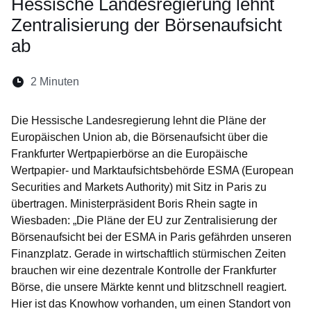
Hessische Landesregierung lehnt
Zentralisierung der Börsenaufsicht
ab
Lesedauer:
2 Minuten
Öffnet sich in einem neuen Fenster
Öffnet sich in einem neuen Fenster
Öffnet sich in einem neuen Fenste
Öffnet sich in einem neuen Fe
Öffnet sich in einem neu
Die Hessische Landesregierung lehnt die Pläne der
Europäischen Union ab, die Börsenaufsicht über die
Frankfurter Wertpapierbörse an die Europäische
Wertpapier- und Marktaufsichtsbehörde ESMA (European
Securities and Markets Authority) mit Sitz in Paris zu
übertragen. Ministerpräsident Boris Rhein sagte in
Wiesbaden: „Die Pläne der EU zur Zentralisierung der
Börsenaufsicht bei der ESMA in Paris gefährden unseren
Finanzplatz. Gerade in wirtschaftlich stürmischen Zeiten
brauchen wir eine dezentrale Kontrolle der Frankfurter
Börse, die unsere Märkte kennt und blitzschnell reagiert.
Hier ist das Knowhow vorhanden, um einen Standort von