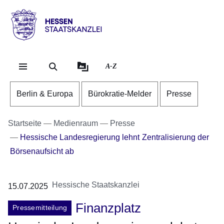
Direkt zum Kopf der Se
Direkt zum Inhalt
Direkt zum Fuß der Sei
Hessen
-
Staatskanzlei
A-Z
Berlin & Europa
Bürokratie-Melder
Presse
Startseite
Medienraum
Presse
Hessische Landesregierung lehnt Zentralisierung der
Börsenaufsicht ab
Hessische Staatskanzlei
15.07.2025
Finanzplatz
Pressemitteilung