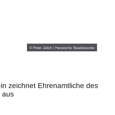
© Peter Jülich / Hessische Staatskanzlei
g
ein zeichnet Ehrenamtliche des
 aus
m neuen Fenster
einem neuen Fenster
h in einem neuen Fenster
 sich in einem neuen Fenster
ffnet sich in einem neuen Fenster