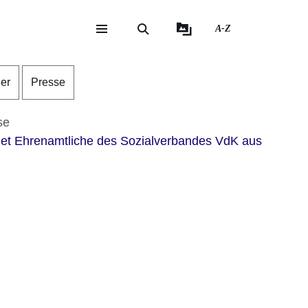
A-Z
eite
ite
der
Presse
se
net Ehrenamtliche des Sozialverbandes VdK aus