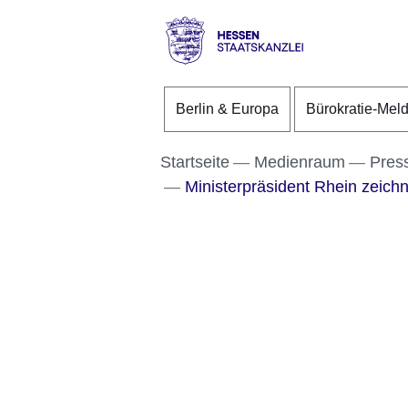
Direkt zum Kopf der S
Direkt zum Inhalt
Direkt zum Fuß der Se
Hessen
-
Berlin & Europa
Bürokratie-Mel
Staatskanzlei
Startseite
Medienraum
Pres
Ministerpräsident Rhein zeich