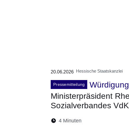
Hessische Staatskanzlei
20.06.2026
Würdigun
Pressemitteilung
Ministerpräsident Rh
Sozialverbandes VdK
Lesedauer:
4 Minuten
Öffnet sich in eine
Öffnet sich in 
Öffnet sic
Öffnet
Ö