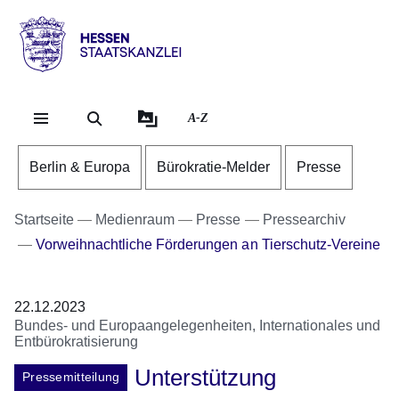
Direkt zum Kopf der Se
Direkt zum Inhalt
Direkt zum Fuß der Sei
Hessen
-
Staatskanzlei
A-Z
Berlin & Europa
Bürokratie-Melder
Presse
Startseite
Medienraum
Presse
Pressearchiv
Vorweihnachtliche Förderungen an Tierschutz-Vereine
22.12.2023
Bundes- und Europaangelegenheiten, Internationales und
Entbürokratisierung
Unterstützung
Pressemitteilung