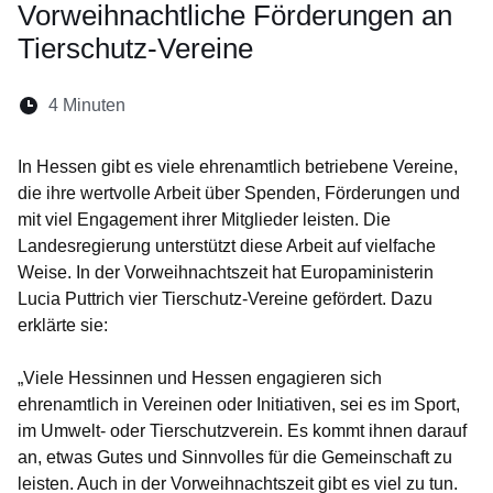
Vorweihnachtliche Förderungen an
Tierschutz-Vereine
Lesedauer:
4 Minuten
Öffnet sich in einem neuen Fenster
Öffnet sich in einem neuen Fenster
Öffnet sich in einem neuen Fenste
Öffnet sich in einem neuen Fe
Öffnet sich in einem neu
In Hessen gibt es viele ehrenamtlich betriebene Vereine,
die ihre wertvolle Arbeit über Spenden, Förderungen und
mit viel Engagement ihrer Mitglieder leisten. Die
Landesregierung unterstützt diese Arbeit auf vielfache
Weise. In der Vorweihnachtszeit hat Europaministerin
Lucia Puttrich vier Tierschutz-Vereine gefördert. Dazu
erklärte sie:
„Viele Hessinnen und Hessen engagieren sich
ehrenamtlich in Vereinen oder Initiativen, sei es im Sport,
im Umwelt- oder Tierschutzverein. Es kommt ihnen darauf
an, etwas Gutes und Sinnvolles für die Gemeinschaft zu
leisten. Auch in der Vorweihnachtszeit gibt es viel zu tun.