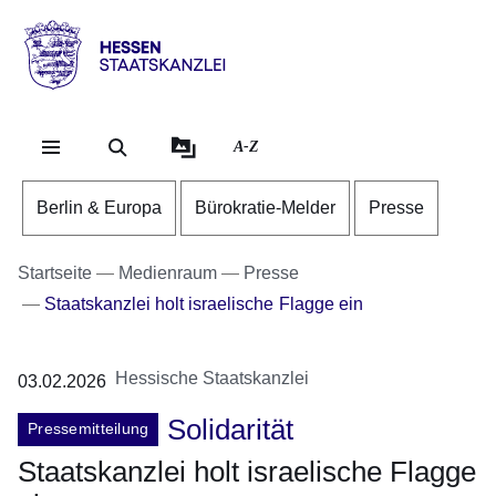
Direkt zum Kopf der Se
Direkt zum Inhalt
Direkt zum Fuß der Sei
Hessen
-
Staatskanzlei
A-Z
Berlin & Europa
Bürokratie-Melder
Presse
Startseite
Medienraum
Presse
Staatskanzlei holt israelische Flagge ein
Hessische Staatskanzlei
03.02.2026
Solidarität
Pressemitteilung
Staatskanzlei holt israelische Flagge