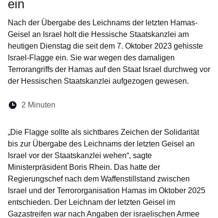
ein
Nach der Übergabe des Leichnams der letzten Hamas-
Geisel an Israel holt die Hessische Staatskanzlei am
heutigen Dienstag die seit dem 7. Oktober 2023 gehisste
Israel-Flagge ein. Sie war wegen des damaligen
Terrorangriffs der Hamas auf den Staat Israel durchweg vor
der Hessischen Staatskanzlei aufgezogen gewesen.
Lesedauer:
2 Minuten
Öffnet sich in einem neuen Fenster
Öffnet sich in einem neuen Fenster
Öffnet sich in einem neuen Fenste
Öffnet sich in einem neuen Fe
Öffnet sich in einem neu
„Die Flagge sollte als sichtbares Zeichen der Solidarität
bis zur Übergabe des Leichnams der letzten Geisel an
Israel vor der Staatskanzlei wehen“, sagte
Ministerpräsident Boris Rhein. Das hatte der
Regierungschef nach dem Waffenstillstand zwischen
Israel und der Terrororganisation Hamas im Oktober 2025
entschieden. Der Leichnam der letzten Geisel im
Gazastreifen war nach Angaben der israelischen Armee