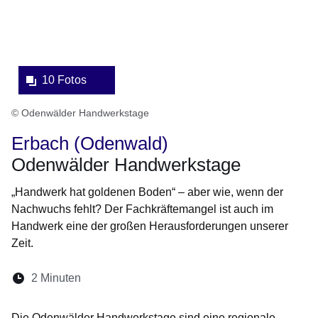
10 Fotos
© Odenwälder Handwerkstage
Erbach (Odenwald)
Odenwälder Handwerkstage
„Handwerk hat goldenen Boden“ – aber wie, wenn der
Nachwuchs fehlt? Der Fachkräftemangel ist auch im
Handwerk eine der großen Herausforderungen unserer
Zeit.
Lesedauer:
2 Minuten
Öffnet sich in einem neuen Fenster
Öffnet sich in einem neuen Fenster
Öffnet sich in einem neuen Fenste
Öffnet sich in einem neuen Fe
Öffnet sich in einem neu
Die Odenwälder Handwerkstage sind eine regionale