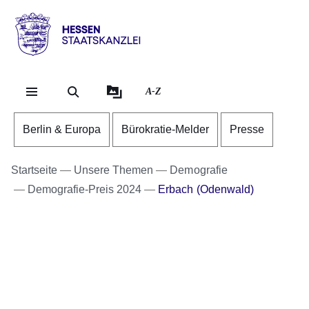
Direkt zum Kopf der Se
Direkt zum Inhalt
Direkt zum Fuß der Sei
Hessen
-
Staatskanzlei
A-Z
Berlin & Europa
Bürokratie-Melder
Presse
Startseite
Unsere Themen
Demografie
Demografie-Preis 2024
Erbach (Odenwald)
Bildergalerie:10
Fotos:Öffnet
eine
Lightbox: