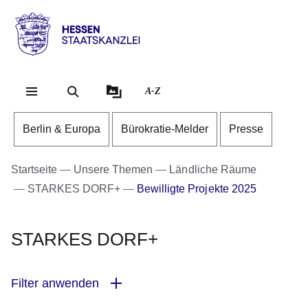
Direkt zum Kopf der Se
Direkt zum Inhalt
Direkt zum Fuß der Sei
Hessen
-
Staatskanzlei
A-Z
Berlin & Europa
Bürokratie-Melder
Presse
Startseite
Unsere Themen
Ländliche Räume
STARKES DORF+
Bewilligte Projekte 2025
STARKES DORF+
Filter anwenden