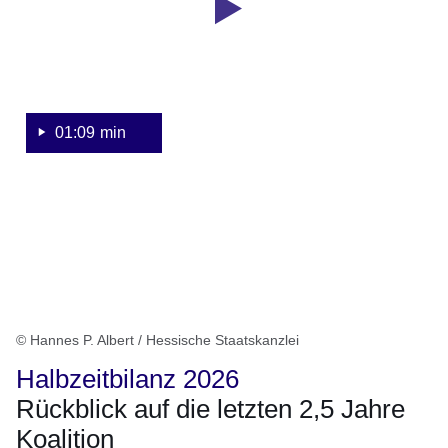
-
Ministerpräsident
Boris
Rhein
und
der
01:09 min
stv.
Ministerpräsident
Kaweh
Mansoori
© Hannes P. Albert / Hessische Staatskanzlei
Halbzeitbilanz 2026
Rückblick auf die letzten 2,5 Jahre
Koalition