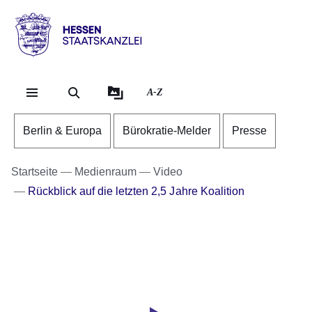
Direkt zum Kopf der Se
Direkt zum Inhalt
Direkt zum Fuß der Sei
Hessen
-
Staatskanzlei
A-Z
Berlin & Europa
Bürokratie-Melder
Presse
Startseite
Medienraum
Video
Rückblick auf die letzten 2,5 Jahre Koalition
Youtube
:Dauer:
Video:
1
Minute,
Halbzeitbilanz
9
2026
Sekunden