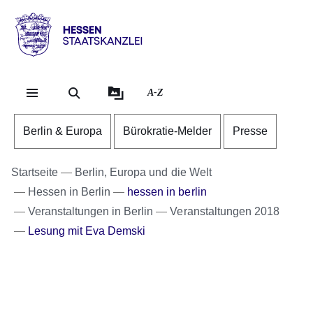
Direkt zum Kopf der Se
Direkt zum Inhalt
Direkt zum Fuß der Sei
Hessen
-
Staatskanzlei
A-Z
Berlin & Europa
Bürokratie-Melder
Presse
Startseite
Berlin, Europa und die Welt
Hessen in Berlin
hessen in berlin
Veranstaltungen in Berlin
Veranstaltungen 2018
Lesung mit Eva Demski
Bildergalerie:5