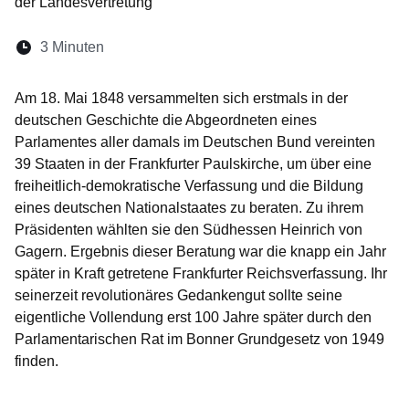
der Landesvertretung
Lesedauer:
3 Minuten
Öffnet sich in einem neuen Fenster
Öffnet sich in einem neuen Fenster
Öffnet sich in einem neuen Fenste
Öffnet sich in einem neuen Fe
Öffnet sich in einem neu
Am 18. Mai 1848 versammelten sich erstmals in der
deutschen Geschichte die Abgeordneten eines
Parlamentes aller damals im Deutschen Bund vereinten
39 Staaten in der Frankfurter Paulskirche, um über eine
freiheitlich-demokratische Verfassung und die Bildung
eines deutschen Nationalstaates zu beraten. Zu ihrem
Präsidenten wählten sie den Südhessen Heinrich von
Gagern. Ergebnis dieser Beratung war die knapp ein Jahr
später in Kraft getretene Frankfurter Reichsverfassung. Ihr
seinerzeit revolutionäres Gedankengut sollte seine
eigentliche Vollendung erst 100 Jahre später durch den
Parlamentarischen Rat im Bonner Grundgesetz von 1949
finden.