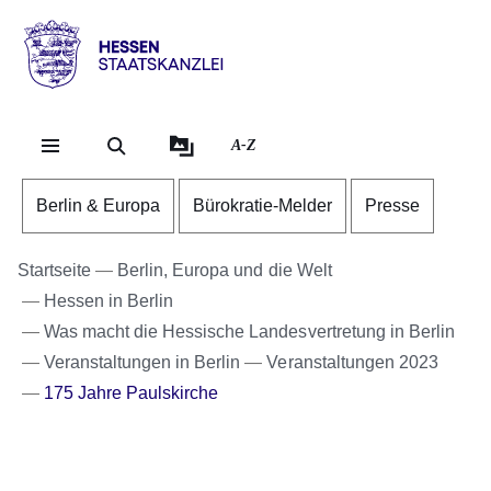
Direkt zum Kopf der Se
Direkt zum Inhalt
Direkt zum Fuß der Sei
Hessen
-
Staatskanzlei
A-Z
Berlin & Europa
Bürokratie-Melder
Presse
Startseite
Berlin, Europa und die Welt
Hessen in Berlin
Was macht die Hessische Landesvertretung in Berlin
Veranstaltungen in Berlin
Veranstaltungen 2023
175 Jahre Paulskirche