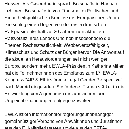
Hessen. Als Gastrednerin sprach Botschafterin Hannah
Lehtinen, Botschafterin von Finnland im Politischen und
Sicherheitspolitischen Komitee der Europäischen Union.
Sie schlug einen Bogen von der ersten finnischen
Ratspräsidentschaft vor 20 Jahren zum aktuellen
Ratsvorsitz ihres Landes Und hob insbesondere die
Themen Rechtsstaatlichkeit, Wettbewerbsfähigkeit,
Klimaschutz und Schutz der Bürger hervor. Die Antwort auf
die aktuellen Herausforderungen sei nicht weniger
Europa, sondern mehr. EWLA-Präsidentin Katharina Miller
hat die Teilnehmerinnen des Empfangs zum 17. EWLA-
Kongress "4IR & Ethics from a Legal Gender Perspective"
nach Madrid eingeladen. Sie forderte, Frauen stärker in die
Entwicklung von Algorithmen einzubeziehen, um
Ungleichbehandlungen entgegenzuwirken.
EWLA ist ein internationaler regierungsunabhängiger,
gemeinnütziger Verband von Anwältinnen und Juristinnen
aus den EU-Mitgliedstaaten sowie aus den EFTA-