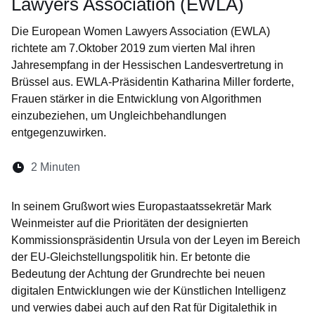
Lawyers Association (EWLA)
Die European Women Lawyers Association (EWLA)
richtete am 7.Oktober 2019 zum vierten Mal ihren
Jahresempfang in der Hessischen Landesvertretung in
Brüssel aus. EWLA-Präsidentin Katharina Miller forderte,
Frauen stärker in die Entwicklung von Algorithmen
einzubeziehen, um Ungleichbehandlungen
entgegenzuwirken.
Lesedauer:
2 Minuten
Öffnet sich in einem neuen Fenster
Öffnet sich in einem neuen Fenster
Öffnet sich in einem neuen Fenste
Öffnet sich in einem neuen Fe
Öffnet sich in einem neu
In seinem Grußwort wies Europastaatssekretär Mark
Weinmeister auf die Prioritäten der designierten
Kommissionspräsidentin Ursula von der Leyen im Bereich
der EU-Gleichstellungspolitik hin. Er betonte die
Bedeutung der Achtung der Grundrechte bei neuen
digitalen Entwicklungen wie der Künstlichen Intelligenz
und verwies dabei auch auf den Rat für Digitalethik in