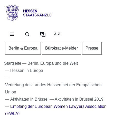
Direkt zum Kopf der Se
Direkt zum Inhalt
Direkt zum Fuß der Sei
Hessen
-
Staatskanzlei
A-Z
Berlin & Europa
Bürokratie-Melder
Presse
Startseite
Berlin, Europa und die Welt
Hessen in Europa
Vertretung des Landes Hessen bei der Europäischen
Union
Aktivitäten in Brüssel
Aktivitäten in Brüssel 2019
Empfang der European Women Lawyers Association
(EWLA)