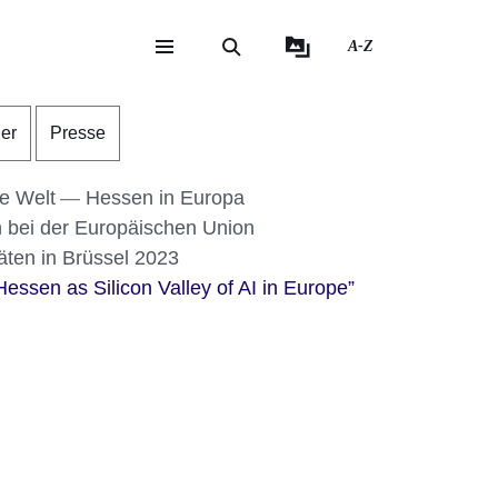
A-Z
eite
ite
der
Presse
ie Welt
Hessen in Europa
 bei der Europäischen Union
täten in Brüssel 2023
essen as Silicon Valley of AI in Europe”