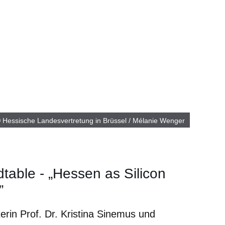
 Hessische Landesvertretung in Brüssel / Mélanie Wenger
table - „Hessen as Silicon
”
terin Prof. Dr. Kristina Sinemus und