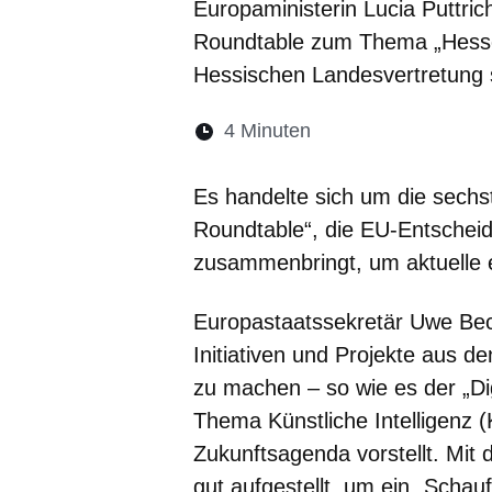
Europaministerin Lucia Puttric
Roundtable zum Thema „Hessen 
Hessischen Landesvertretung s
Lesedauer:
4 Minuten
Öffnet sich in eine
Öffnet sich in 
Öffnet sic
Öffnet
Ö
Es handelte sich um die sechst
Roundtable“, die EU-Entschei
zusammenbringt, um aktuelle e
Europastaatssekretär Uwe Becke
Initiativen und Projekte aus 
zu machen – so wie es der „Di
Thema Künstliche Intelligenz (K
Zukunftsagenda vorstellt. Mit 
gut aufgestellt, um ein „Scha