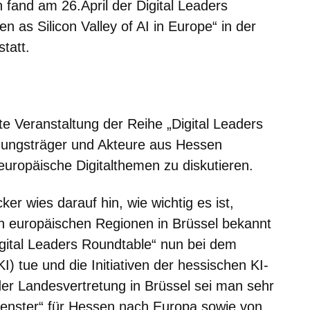
h fand am 26.April der Digital Leaders
as Silicon Valley of AI in Europe“ in der
tatt.
m neuen Fenster
einem neuen Fenster
h in einem neuen Fenster
 sich in einem neuen Fenster
ffnet sich in einem neuen Fenster
e Veranstaltung der Reihe „Digital Leaders
dungsträger und Akteure aus Hessen
uropäische Digitalthemen zu diskutieren.
r wies darauf hin, wie wichtig es ist,
den europäischen Regionen in Brüssel bekannt
gital Leaders Roundtable“ nun bei dem
I) tue und die Initiativen der hessischen KI-
der Landesvertretung in Brüssel sei man sehr
ufenster“ für Hessen nach Europa sowie von