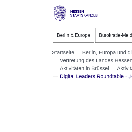
Direkt zum Kopf der S
Direkt zum Inhalt
Direkt zum Fuß der Se
Hessen
-
Berlin & Europa
Bürokratie-Mel
Staatskanzlei
Startseite
Berlin, Europa und d
Vertretung des Landes Hessen
Aktivitäten in Brüssel
Aktivi
Digital Leaders Roundtable - „H
Bildergalerie:3
Fotos:Öffnet
eine
Lightbox: