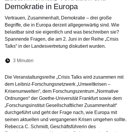
Demokratie in Europa
Vertrauen, Zusammenhalt, Demokratie – drei große
Begriffe, die in Europa derzeit allgegenwärtig sind. Wie
belastbar sind sie eigentlich und was beschreiben sie?
Spannende Fragen, die am 2. Juni in der Reihe „Crisis
Talks“ in der Landesvertretung diskutiert wurden.
Lesedauer:
3 Minuten
Öffnet sich in einem neuen Fenster
Öffnet sich in einem neuen Fenster
Öffnet sich in einem neuen Fenste
Öffnet sich in einem neuen Fe
Öffnet sich in einem neu
Die Veranstaltungsreihe „Crisis Talks wird zusammen mit
dem Leibniz-Forschungsnetzwerk „Umweltkrisen –
Krisenumwelten“, dem Forschungszentrum „Normative
Ordnungen“ der Goethe-Universität Frankfurt sowie dem
„Forschungsinstitut Gesellschaftlicher Zusammenhalt“
durchgeführt und geht der Frage nach, wie Europa mit
seinen aktuellen und vergangenen Krisen umgehen sollte.
Rebecca C. Schmidt, Geschäftsführerin des