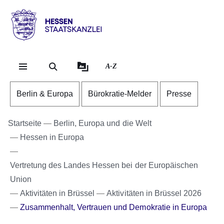
Direkt zum Kopf der Se
Direkt zum Inhalt
Direkt zum Fuß der Sei
Hessen
-
Staatskanzlei
A-Z
Berlin & Europa
Bürokratie-Melder
Presse
Startseite
Berlin, Europa und die Welt
Hessen in Europa
Vertretung des Landes Hessen bei der Europäischen
Union
Aktivitäten in Brüssel
Aktivitäten in Brüssel 2026
Zusammenhalt, Vertrauen und Demokratie in Europa