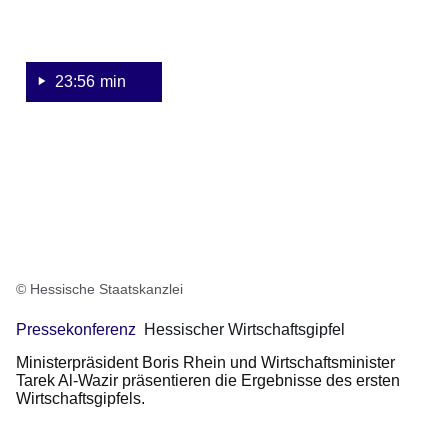
und
Tarek
Al-
Wazir
23:56 min
zum
Wirtschaftsgipfel
© Hessische Staatskanzlei
Pressekonferenz
Hessischer Wirtschaftsgipfel
Ministerpräsident Boris Rhein und Wirtschaftsminister
Tarek Al-Wazir präsentieren die Ergebnisse des ersten
Wirtschaftsgipfels.