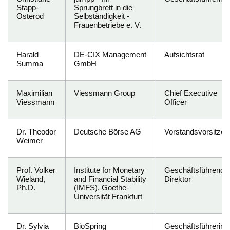
Stapp-
Sprungbrett in die
Osterod
Selbständigkeit -
Frauenbetriebe e. V.
Harald
DE-CIX Management
Aufsichtsrat
Summa
GmbH
Maximilian
Viessmann Group
Chief Executive
Viessmann
Officer
Dr. Theodor
Deutsche Börse AG
Vorstandsvorsitzen
Weimer
Prof. Volker
Institute for Monetary
Geschäftsführende
Wieland,
and Financial Stability
Direktor
Ph.D.
(IMFS), Goethe-
Universität Frankfurt
Dr. Sylvia
BioSpring
Geschäftsführerin