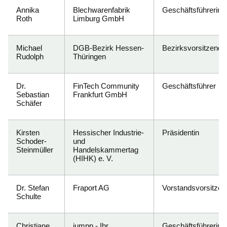
Annika
Blechwarenfabrik
Geschäftsführerin
Roth
Limburg GmbH
Michael
DGB-Bezirk Hessen-
Bezirksvorsitzende
Rudolph
Thüringen
Dr.
FinTech Community
Geschäftsführer
Sebastian
Frankfurt GmbH
Schäfer
Kirsten
Hessischer Industrie-
Präsidentin
Schoder-
und
Steinmüller
Handelskammertag
(HIHK) e. V.
Dr. Stefan
Fraport AG
Vorstandsvorsitzen
Schulte
Christiane
jumpp - Ihr
Geschäftsführerin