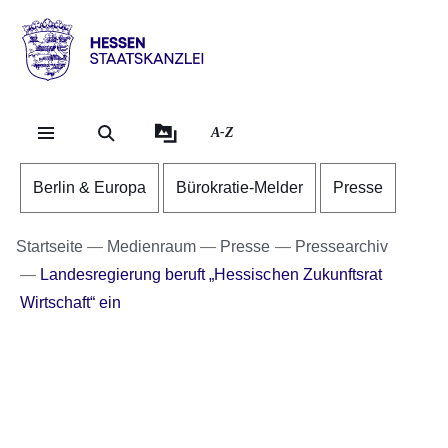
Direkt zum Kopf der Se
Direkt zum Inhalt
Direkt zum Fuß der Sei
Hessen
-
Staatskanzlei
A-Z
Berlin & Europa
Bürokratie-Melder
Presse
Startseite
Medienraum
Presse
Pressearchiv
Landesregierung beruft „Hessischen Zukunftsrat
Wirtschaft“ ein