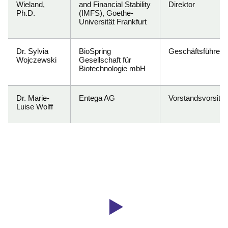
Wieland,
and Financial Stability
Direktor
Ph.D.
(IMFS), Goethe-
Universität Frankfurt
Dr. Sylvia
BioSpring
Geschäftsführerin
Wojczewski
Gesellschaft für
Biotechnologie mbH
Dr. Marie-
Entega AG
Vorstandsvorsitz
Luise Wolff
Youtube
:Dauer:
Video:
23
Minuten,
Statement
56
von
Sekunden
Ministerpräsident
Rhein