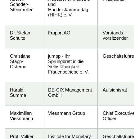
Schoder-
und
Steinmüller
Handelskammertag
(HIHK) e. V.
Dr. Stefan
Fraport AG
Vorstands-
Schulte
vorsitzender
Christiane
jumpp - Ihr
Geschäftsführerin
Stapp-
Sprungbrett in die
Osterod
Selbständigkeit -
Frauenbetriebe e. V.
Harald
DE-CIX Management
Aufsichtsrat
Summa
GmbH
Maximilian
Viessmann Group
Chief Executive
Viessmann
Officer
Prof. Volker
Institute for Monetary
Geschäftsführend