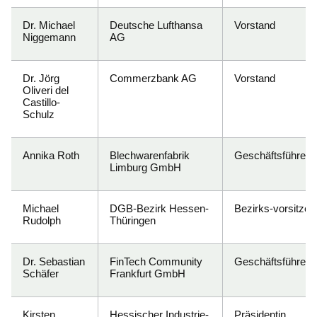
Dr. Michael
Deutsche Lufthansa
Vorstand
Niggemann
AG
Dr. Jörg
Commerzbank AG
Vorstand
Oliveri del
Castillo-
Schulz
Annika Roth
Blechwarenfabrik
Geschäftsführerin
Limburg GmbH
Michael
DGB-Bezirk Hessen-
Bezirks-vorsitzen
Rudolph
Thüringen
Dr. Sebastian
FinTech Community
Geschäftsführer
Schäfer
Frankfurt GmbH
Kirsten
Hessischer Industrie-
Präsidentin