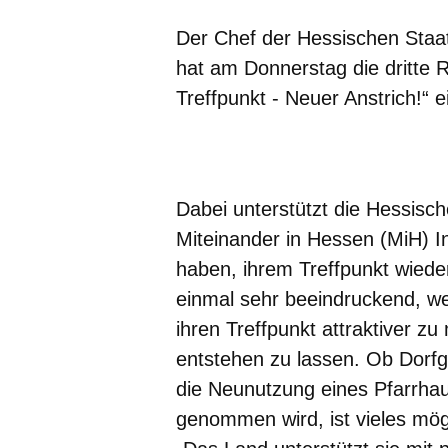
Der Chef der Hessischen Staat
hat am Donnerstag die dritte 
Treffpunkt - Neuer Anstrich!“ e
Öffnet sich in einem neuen Fenster
Öffnet sich in einem neuen Fenst
Öffnet sich in einem neuen 
Öffnet sich in einem n
Öffnet sich in ein
Dabei unterstützt die Hessisch
Miteinander in Hessen (MiH) In
haben, ihrem Treffpunkt wieder
einmal sehr beeindruckend, we
ihren Treffpunkt attraktiver z
entstehen zu lassen. Ob Dorfg
die Neunutzung eines Pfarrhau
genommen wird, ist vieles mögl