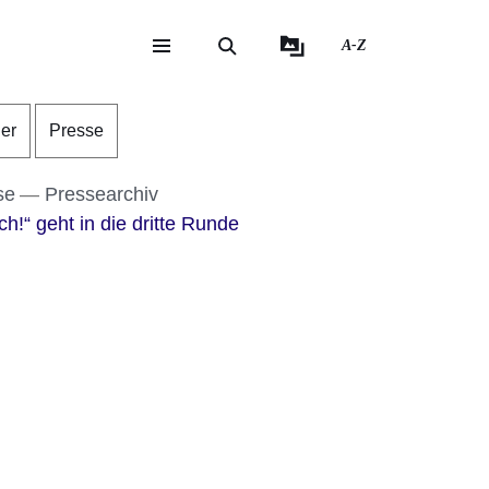
A-Z
eite
ite
der
Presse
se
Pressearchiv
ch!“ geht in die dritte Runde