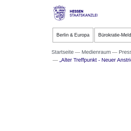
Direkt zum Kopf der S
Direkt zum Inhalt
Direkt zum Fuß der Se
Hessen
-
Berlin & Europa
Bürokratie-Mel
Staatskanzlei
Startseite
Medienraum
Pres
„Alter Treffpunkt - Neuer Anstri