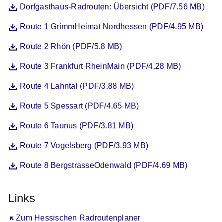
Datei
Öffnet sich in einem neuen Fenster
Dorfgasthaus-Radrouten: Übersicht (PDF/7.56 MB)
Datei
Öffnet sich in einem neuen Fenster
Route 1 GrimmHeimat Nordhessen (PDF/4.95 MB)
Datei
Öffnet sich in einem neuen Fenster
Route 2 Rhön (PDF/5.8 MB)
Datei
Öffnet sich in einem neuen Fenster
Route 3 Frankfurt RheinMain (PDF/4.28 MB)
Datei
Öffnet sich in einem neuen Fenster
Route 4 Lahntal (PDF/3.88 MB)
Datei
Öffnet sich in einem neuen Fenster
Route 5 Spessart (PDF/4.65 MB)
Datei
Öffnet sich in einem neuen Fenster
Route 6 Taunus (PDF/3.81 MB)
Datei
Öffnet sich in einem neuen Fenster
Route 7 Vogelsberg (PDF/3.93 MB)
Datei
Öffnet sich in einem neuen Fenster
Route 8 BergstrasseOdenwald (PDF/4.69 MB)
Links
Öffnet sich in einem neuen Fenster
Zum Hessischen Radroutenplaner