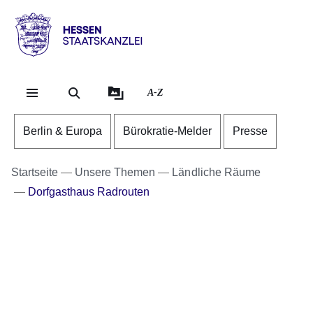
Direkt zum Kopf der Se
Direkt zum Inhalt
Direkt zum Fuß der Sei
Hessen
-
Staatskanzlei
A-Z
Berlin & Europa
Bürokratie-Melder
Presse
Startseite
Unsere Themen
Ländliche Räume
Dorfgasthaus Radrouten