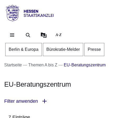
Direkt zum Kopf der Se
Direkt zum Inhalt
Direkt zum Fuß der Sei
Hessen
-
Staatskanzlei
A-Z
Berlin & Europa
Bürokratie-Melder
Presse
Startseite
Themen A bis Z
EU-Beratungszentrum
EU-Beratungszentrum
Filter anwenden
7 Einträge