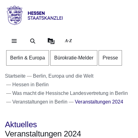
Direkt zum Kopf der Se
Direkt zum Inhalt
Direkt zum Fuß der Sei
Hessen
-
Staatskanzlei
A-Z
Berlin & Europa
Bürokratie-Melder
Presse
Startseite
Berlin, Europa und die Welt
Hessen in Berlin
Was macht die Hessische Landesvertretung in Berlin
Veranstaltungen in Berlin
Veranstaltungen 2024
Aktuelles
Veranstaltungen 2024