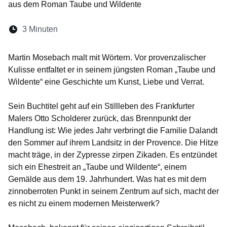
aus dem Roman Taube und Wildente
Lesedauer:
3 Minuten
Öffnet sich in einem neuen Fenster
Öffnet sich in einem neuen Fenster
Öffnet sich in einem neuen Fenste
Öffnet sich in einem neuen Fe
Öffnet sich in einem neu
Martin Mosebach malt mit Wörtern. Vor provenzalischer
Kulisse entfaltet er in seinem jüngsten Roman „Taube und
Wildente“ eine Geschichte um Kunst, Liebe und Verrat.
Sein Buchtitel geht auf ein Stillleben des Frankfurter
Malers Otto Scholderer zurück, das Brennpunkt der
Handlung ist: Wie jedes Jahr verbringt die Familie Dalandt
den Sommer auf ihrem Landsitz in der Provence. Die Hitze
macht träge, in der Zypresse zirpen Zikaden. Es entzündet
sich ein Ehestreit an „Taube und Wildente“, einem
Gemälde aus dem 19. Jahrhundert. Was hat es mit dem
zinnoberroten Punkt in seinem Zentrum auf sich, macht der
es nicht zu einem modernen Meisterwerk?