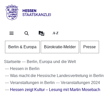
Direkt zum Kopf der Se
Direkt zum Inhalt
Direkt zum Fuß der Sei
Hessen
-
Staatskanzlei
A-Z
Berlin & Europa
Bürokratie-Melder
Presse
Startseite
Berlin, Europa und die Welt
Hessen in Berlin
Was macht die Hessische Landesvertretung in Berlin
Veranstaltungen in Berlin
Veranstaltungen 2024
Hessen zeigt Kultur – Lesung mit Martin Mosebach