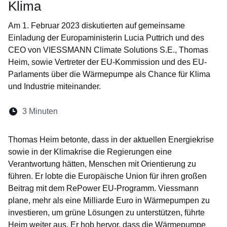
Klima
Am 1. Februar 2023 diskutierten auf gemeinsame
Einladung der Europaministerin Lucia Puttrich und des
CEO von VIESSMANN Climate Solutions S.E., Thomas
Heim, sowie Vertreter der EU-Kommission und des EU-
Parlaments über die Wärmepumpe als Chance für Klima
und Industrie miteinander.
Lesedauer:
3 Minuten
Öffnet sich in einem neuen Fenster
Öffnet sich in einem neuen Fenster
Öffnet sich in einem neuen Fenste
Öffnet sich in einem neuen Fe
Öffnet sich in einem neu
Thomas Heim betonte, dass in der aktuellen Energiekrise
sowie in der Klimakrise die Regierungen eine
Verantwortung hätten, Menschen mit Orientierung zu
führen. Er lobte die Europäische Union für ihren großen
Beitrag mit dem RePower EU-Programm. Viessmann
plane, mehr als eine Milliarde Euro in Wärmepumpen zu
investieren, um grüne Lösungen zu unterstützen, führte
Heim weiter aus. Er hob hervor, dass die Wärmepumpe