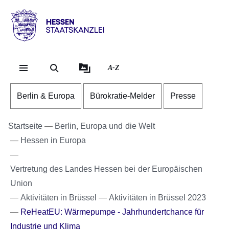
Direkt zum Kopf der Se
Direkt zum Inhalt
Direkt zum Fuß der Sei
Hessen
-
Staatskanzlei
A-Z
Berlin & Europa
Bürokratie-Melder
Presse
Startseite
Berlin, Europa und die Welt
Hessen in Europa
Vertretung des Landes Hessen bei der Europäischen
Union
Aktivitäten in Brüssel
Aktivitäten in Brüssel 2023
ReHeatEU: Wärmepumpe - Jahrhundertchance für
Industrie und Klima