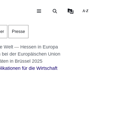
A-Z
eite
ite
der
Presse
ie Welt
Hessen in Europa
 bei der Europäischen Union
täten in Brüssel 2025
ikationen für die Wirtschaft