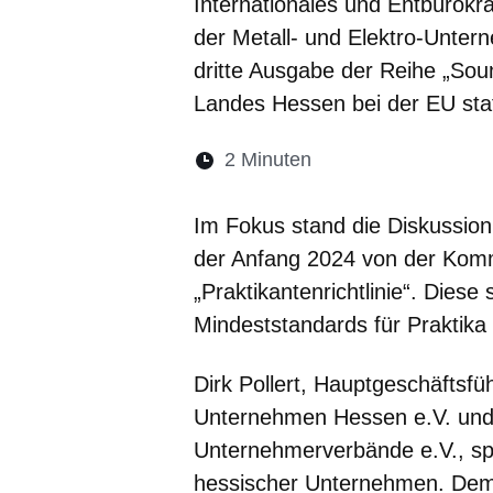
Internationales und Entbürok
der Metall- und Elektro-Unte
dritte Ausgabe der Reihe „Sou
Landes Hessen bei der EU stat
Lesedauer:
2 Minuten
Öffnet sich in eine
Öffnet sich in 
Öffnet sic
Öffnet
Ö
Im Fokus stand die Diskussio
der Anfang 2024 von der Kom
„Praktikantenrichtlinie“. Diese
Mindeststandards für Praktika
Dirk Pollert, Hauptgeschäftsfü
Unternehmen Hessen e.V. und 
Unternehmerverbände e.V., spr
hessischer Unternehmen. Dem 