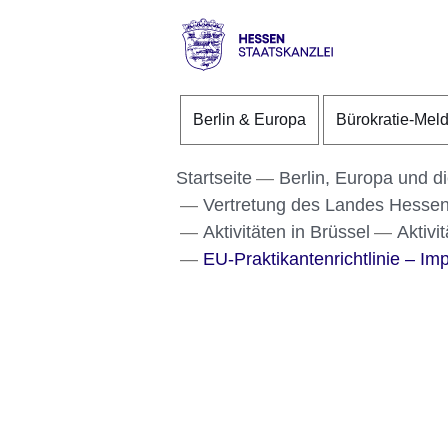
Direkt zum Kopf der S
Direkt zum Inhalt
Direkt zum Fuß der Se
Hessen
-
Berlin & Europa
Bürokratie-Mel
Staatskanzlei
Startseite
Berlin, Europa und d
Vertretung des Landes Hessen
Aktivitäten in Brüssel
Aktivi
EU-Praktikantenrichtlinie – Impl