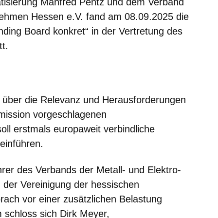
ratisierung Manfred Pentz und dem Verband
rnehmen Hessen e.V. fand am 08.09.2025 die
nding Board konkret“ in der Vertretung des
t.
m neuen Fenster
einem neuen Fenster
h in einem neuen Fenster
 sich in einem neuen Fenster
ffnet sich in einem neuen Fenster
n über die Relevanz und Herausforderungen
mission vorgeschlagenen
 soll erstmals europaweit verbindliche
 einführen.
hrer des Verbands der Metall- und Elektro-
der Vereinigung der hessischen
ach vor einer zusätzlichen Belastung
schloss sich Dirk Meyer,