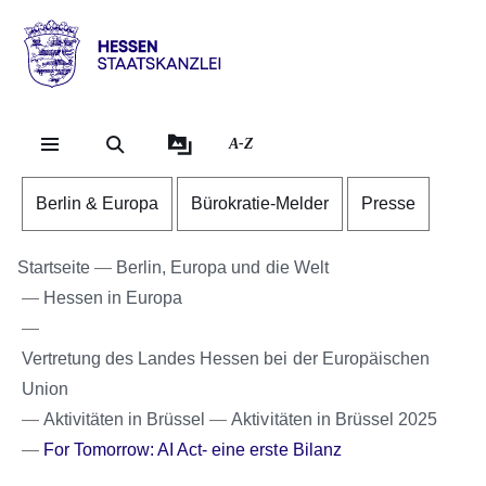
Direkt zum Kopf der Se
Direkt zum Inhalt
Direkt zum Fuß der Sei
Hessen
-
Staatskanzlei
A-Z
Berlin & Europa
Bürokratie-Melder
Presse
Startseite
Berlin, Europa und die Welt
Hessen in Europa
Vertretung des Landes Hessen bei der Europäischen
Union
Aktivitäten in Brüssel
Aktivitäten in Brüssel 2025
For Tomorrow: AI Act- eine erste Bilanz