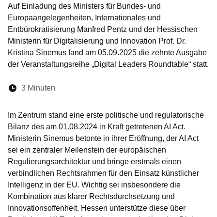
Auf Einladung des Ministers für Bundes- und
Europaangelegenheiten, Internationales und
Entbürokratisierung Manfred Pentz und der Hessischen
Ministerin für Digitalisierung und Innovation Prof. Dr.
Kristina Sinemus fand am 05.09.2025 die zehnte Ausgabe
der Veranstaltungsreihe „Digital Leaders Roundtable“ statt.
Lesedauer:
3 Minuten
Öffnet sich in einem neuen Fenster
Öffnet sich in einem neuen Fenster
Öffnet sich in einem neuen Fenste
Öffnet sich in einem neuen Fe
Öffnet sich in einem neu
Im Zentrum stand eine erste politische und regulatorische
Bilanz des am 01.08.2024 in Kraft getretenen AI Act.
Ministerin Sinemus betonte in ihrer Eröffnung, der AI Act
sei ein zentraler Meilenstein der europäischen
Regulierungsarchitektur und bringe erstmals einen
verbindlichen Rechtsrahmen für den Einsatz künstlicher
Intelligenz in der EU. Wichtig sei insbesondere die
Kombination aus klarer Rechtsdurchsetzung und
Innovationsoffenheit. Hessen unterstütze diese über