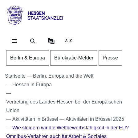
Direkt zum Kopf der Se
Direkt zum Inhalt
Direkt zum Fuß der Sei
Hessen
-
Staatskanzlei
A-Z
Berlin & Europa
Bürokratie-Melder
Presse
Startseite
Berlin, Europa und die Welt
Hessen in Europa
Vertretung des Landes Hessen bei der Europäischen
Union
Aktivitäten in Brüssel
Aktivitäten in Brüssel 2025
Wie steigern wir die Wettbewerbsfähigkeit in der EU?
Omnibus-Verfahren auch für Arbeit & Soziales