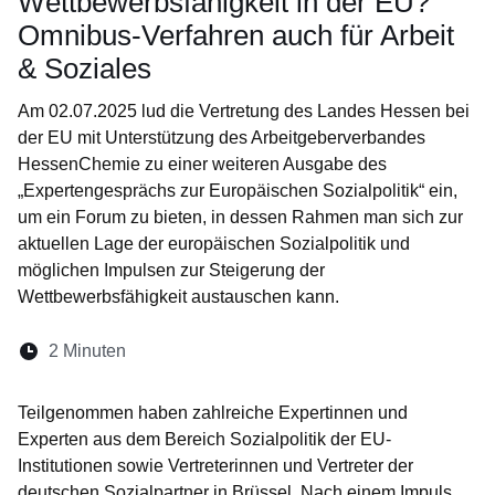
Wettbewerbsfähigkeit in der EU?
Omnibus-Verfahren auch für Arbeit
& Soziales
Am 02.07.2025 lud die Vertretung des Landes Hessen bei
der EU mit Unterstützung des Arbeitgeberverbandes
HessenChemie zu einer weiteren Ausgabe des
„Expertengesprächs zur Europäischen Sozialpolitik“ ein,
um ein Forum zu bieten, in dessen Rahmen man sich zur
aktuellen Lage der europäischen Sozialpolitik und
möglichen Impulsen zur Steigerung der
Wettbewerbsfähigkeit austauschen kann.
Lesedauer:
2 Minuten
Öffnet sich in einem neuen Fenster
Öffnet sich in einem neuen Fenster
Öffnet sich in einem neuen Fenste
Öffnet sich in einem neuen Fe
Öffnet sich in einem neu
Teilgenommen haben zahlreiche Expertinnen und
Experten aus dem Bereich Sozialpolitik der EU-
Institutionen sowie Vertreterinnen und Vertreter der
deutschen Sozialpartner in Brüssel. Nach einem Impuls