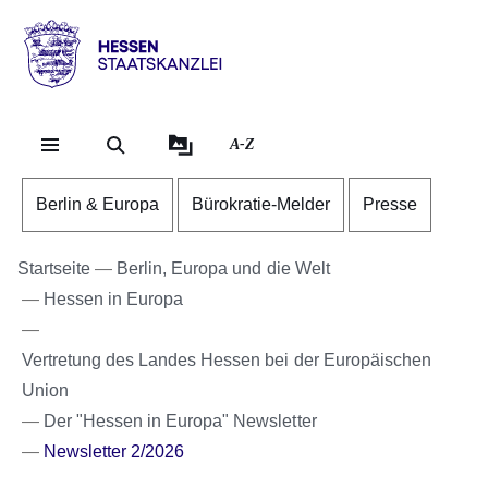
Direkt zum Kopf der Se
Direkt zum Inhalt
Direkt zum Fuß der Sei
Hessen
-
Staatskanzlei
A-Z
Berlin & Europa
Bürokratie-Melder
Presse
Startseite
Berlin, Europa und die Welt
Hessen in Europa
Vertretung des Landes Hessen bei der Europäischen
Union
Der "Hessen in Europa" Newsletter
Newsletter 2/2026