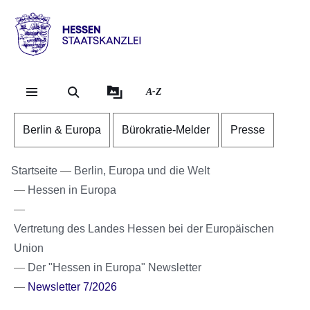
Direkt zum Kopf der Se
Direkt zum Inhalt
Direkt zum Fuß der Sei
Hessen
-
Staatskanzlei
A-Z
Berlin & Europa
Bürokratie-Melder
Presse
Startseite
Berlin, Europa und die Welt
Hessen in Europa
Vertretung des Landes Hessen bei der Europäischen
Union
Der "Hessen in Europa" Newsletter
Newsletter 7/2026